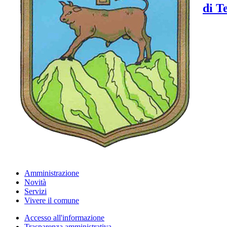
di T
Amministrazione
Novità
Servizi
Vivere il comune
Accesso all'informazione
Trasparenza amministrativa