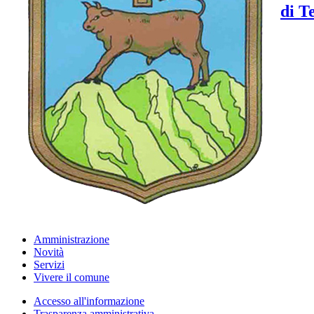
di T
Amministrazione
Novità
Servizi
Vivere il comune
Accesso all'informazione
Trasparenza amministrativa