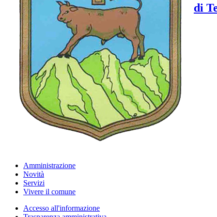
di T
Amministrazione
Novità
Servizi
Vivere il comune
Accesso all'informazione
Trasparenza amministrativa