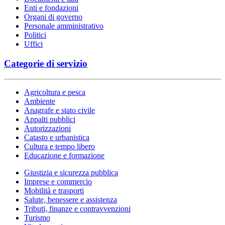
Enti e fondazioni
Organi di governo
Personale amministrativo
Politici
Uffici
Categorie di servizio
Agricoltura e pesca
Ambiente
Anagrafe e stato civile
Appalti pubblici
Autorizzazioni
Catasto e urbanistica
Cultura e tempo libero
Educazione e formazione
Giustizia e sicurezza pubblica
Imprese e commercio
Mobilità e trasporti
Salute, benessere e assistenza
Tributi, finanze e contravvenzioni
Turismo