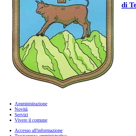
di T
Amministrazione
Novità
Servizi
Vivere il comune
Accesso all'informazione
Trasparenza amministrativa