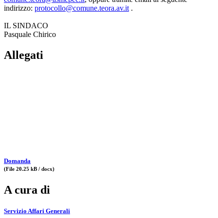
indirizzo:
protocollo@comune.teora.av.it
.
IL SINDACO
Pasquale Chirico
Allegati
Domanda
(File 20.25 kB / docx)
A cura di
Servizio Affari Generali