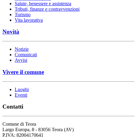
Salute, benessere e assistenza
Tributi, finanze e contravvenzioni
Turismo
Vita lavorativa
Novità
Notizie
Comunicati
Avvisi
Vivere il comune
Luoghi
Eventi
Contatti
Comune di Teora
Largo Europa, 8 - 83056 Teora (AV)
P.IVA: 82004170641