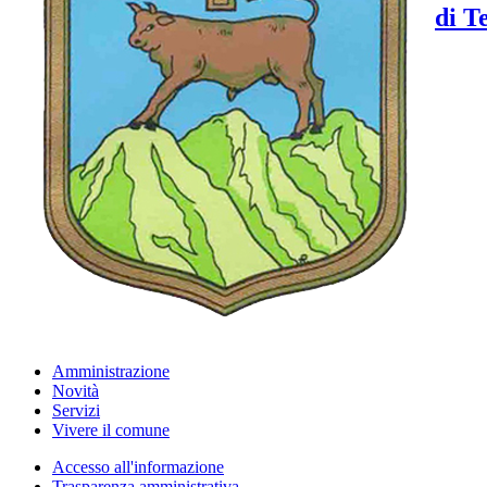
di T
Amministrazione
Novità
Servizi
Vivere il comune
Accesso all'informazione
Trasparenza amministrativa