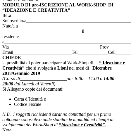
MODULO DI
pre
-ISCRIZIONE AL WORK-SHOP DI
“IDEAZIONE E CREATIVIT
À
”
Il/La
Sottoscritto/a____________________________________________
Nato/a a
__________________________________il____________________
residente
a______________________________________________________
Via_______________________________________Prov_________
Email_________________________Tel_____________Cell______
CHIEDE
la possibilità di poter partecipare al Work-Shop di
“ Ideazione e
Creatività”
che si svolgerà a
Lioni
nei mesi di
Dicembre
2018/Gennaio 2019
(Corso di____________________ore 8:00 – 14:00 o
14:00 –
20:00
dal Lunedì al Venerdì)
Si Allegano copie dei documenti:
Carta d’Identità e
Codice Fiscale
N.B. I soggetti richiedenti saranno contattati per un primo
colloquio conoscitivo onde stabilire le modalità ed i tempi di
svolgimento del Work-Shop di
“Ideazione e Creatività”.
Note:_________________________________________________