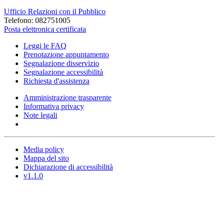
Ufficio Relazioni con il Pubblico
Telefono: 082751005
Posta elettronica certificata
Leggi le FAQ
Prenotazione appuntamento
Segnalazione disservizio
Segnalazione accessibilità
Richiesta d'assistenza
Amministrazione trasparente
Informativa privacy
Note legali
Media policy
Mappa del sito
Dichiarazione di accessibilità
v1.1.0