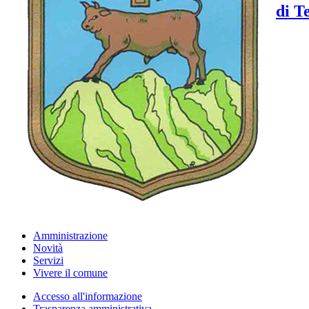
di T
Amministrazione
Novità
Servizi
Vivere il comune
Accesso all'informazione
Trasparenza amministrativa