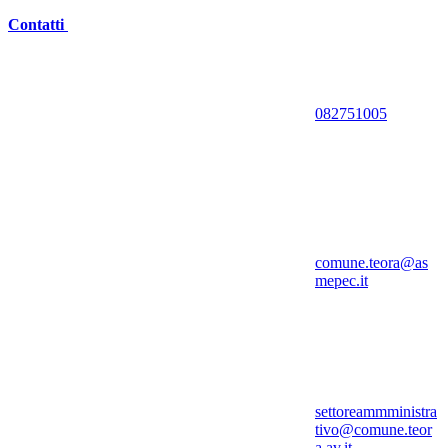
Contatti
082751005
comune.teora@as
mepec.it
settoreammministra
tivo@comune.teor
a.av.it