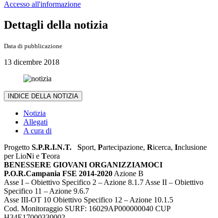
Accesso all'informazione
Dettagli della notizia
Data di pubblicazione
13 dicembre 2018
INDICE DELLA NOTIZIA
Notizia
Allegati
A cura di
Progetto
S.P.R.I.N.T.
S
port,
P
artecipazione,
R
icerca,
I
nclusione
per Lio
N
i e
T
eora
BENESSERE GIOVANI ORGANIZZIAMOCI
P.O.R.Campania FSE 2014-2020
Azione B
Asse I – Obiettivo Specifico 2 – Azione 8.1.7 Asse II – Obiettivo
Specifico 11 – Azione 9.6.7
Asse III-OT 10 Obiettivo Specifico 12 – Azione 10.1.5
Cod. Monitoraggio SURF: 16029AP000000040 CUP
H34E17000330002