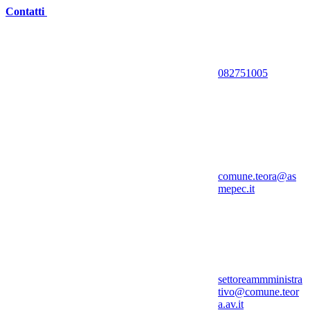
Contatti
082751005
comune.teora@as
mepec.it
settoreammministra
tivo@comune.teor
a.av.it