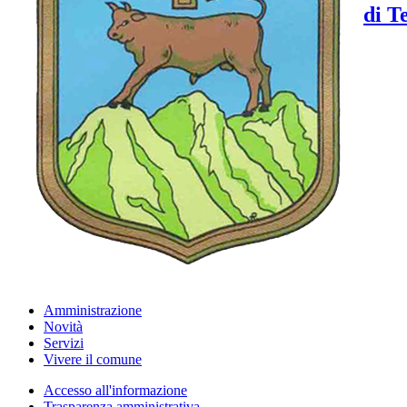
di T
Amministrazione
Novità
Servizi
Vivere il comune
Accesso all'informazione
Trasparenza amministrativa