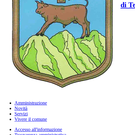
di T
Amministrazione
Novità
Servizi
Vivere il comune
Accesso all'informazione
Trasparenza amministrativa