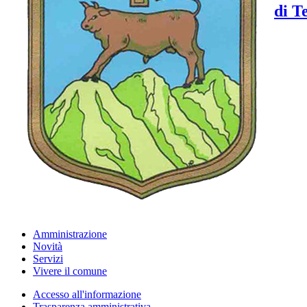
di T
Amministrazione
Novità
Servizi
Vivere il comune
Accesso all'informazione
Trasparenza amministrativa