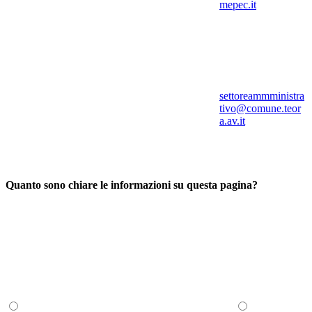
mepec.it
settoreammministra
tivo@comune.teor
a.av.it
Quanto sono chiare le informazioni su questa pagina?