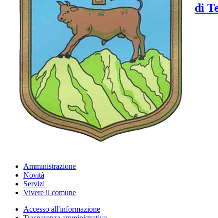
di T
Amministrazione
Novità
Servizi
Vivere il comune
Accesso all'informazione
Trasparenza amministrativa