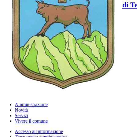
di T
Amministrazione
Novità
Servizi
Vivere il comune
Accesso all'informazione
Trasparenza amministrativa