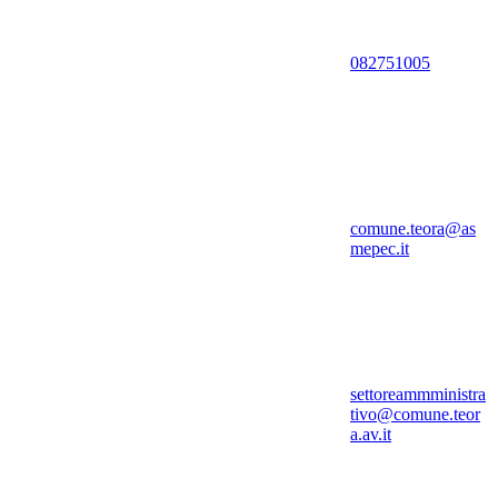
082751005
comune.teora@as
mepec.it
settoreammministra
tivo@comune.teor
a.av.it