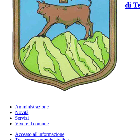
di T
Amministrazione
Novità
Servizi
Vivere il comune
Accesso all'informazione
Trasparenza amministrativa