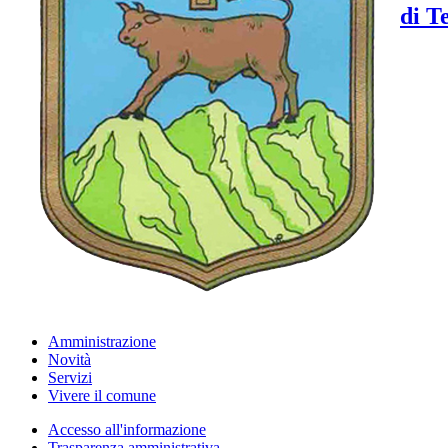
di T
Amministrazione
Novità
Servizi
Vivere il comune
Accesso all'informazione
Trasparenza amministrativa