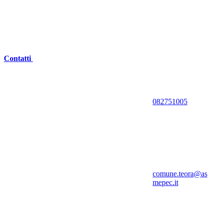
Contatti
082751005
comune.teora@as
mepec.it