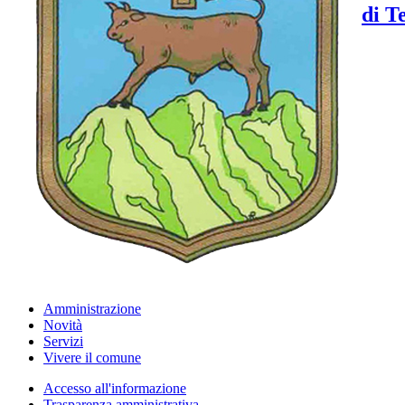
di T
Amministrazione
Novità
Servizi
Vivere il comune
Accesso all'informazione
Trasparenza amministrativa