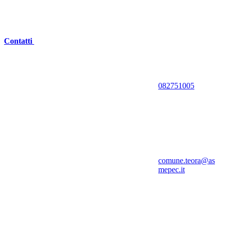
Contatti
082751005
comune.teora@as
mepec.it