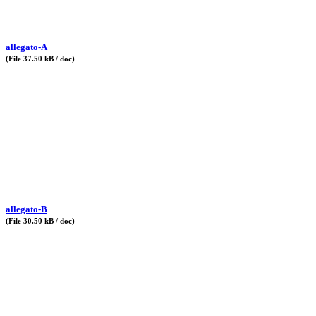
allegato-A
(File 37.50 kB / doc)
allegato-B
(File 30.50 kB / doc)