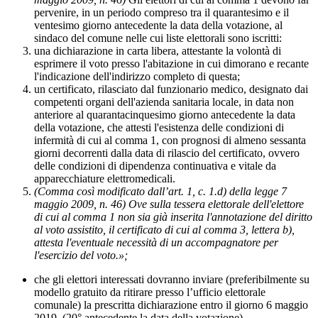
pervenire, in un periodo compreso tra il quarantesimo e il
ventesimo giorno antecedente la data della votazione, al
sindaco del comune nelle cui liste elettorali sono iscritti:
una dichiarazione in carta libera, attestante la volontà di
esprimere il voto presso l'abitazione in cui dimorano e recante
l'indicazione dell'indirizzo completo di questa;
un certificato, rilasciato dal funzionario medico, designato dai
competenti organi dell'azienda sanitaria locale, in data non
anteriore al quarantacinquesimo giorno antecedente la data
della votazione, che attesti l'esistenza delle condizioni di
infermità di cui al comma 1, con prognosi di almeno sessanta
giorni decorrenti dalla data di rilascio del certificato, ovvero
delle condizioni di dipendenza continuativa e vitale da
apparecchiature elettromedicali.
(Comma così modificato dall’art. 1, c. 1.d) della legge 7
maggio 2009, n. 46) Ove sulla tessera elettorale dell'elettore
di cui al comma 1 non sia già inserita l'annotazione del diritto
al voto assistito, il certificato di cui al comma 3, lettera b),
attesta l'eventuale necessità di un accompagnatore per
l'esercizio del voto.»;
che gli elettori interessati dovranno inviare (preferibilmente su
modello gratuito da ritirare presso l’ufficio elettorale
comunale) la prescritta dichiarazione entro il giorno 6 maggio
2019, (20° antecedente la data della votazione).