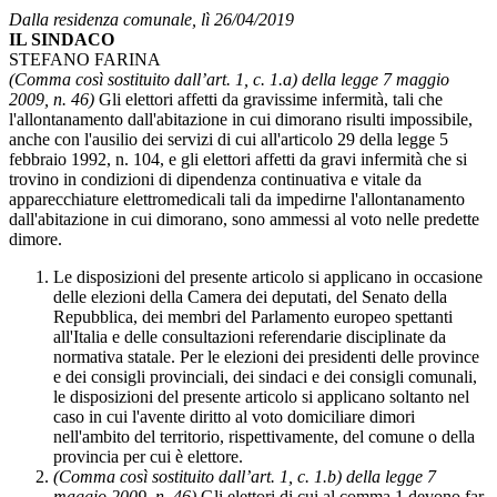
Dalla residenza comunale, lì 26/04/2019
IL SINDACO
STEFANO FARINA
(Comma così sostituito dall’art. 1, c. 1.a) della legge 7 maggio
2009, n. 46)
Gli elettori affetti da gravissime infermità, tali che
l'allontanamento dall'abitazione in cui dimorano risulti impossibile,
anche con l'ausilio dei servizi di cui all'articolo 29 della legge 5
febbraio 1992, n. 104, e gli elettori affetti da gravi infermità che si
trovino in condizioni di dipendenza continuativa e vitale da
apparecchiature elettromedicali tali da impedirne l'allontanamento
dall'abitazione in cui dimorano, sono ammessi al voto nelle predette
dimore.
Le disposizioni del presente articolo si applicano in occasione
delle elezioni della Camera dei deputati, del Senato della
Repubblica, dei membri del Parlamento europeo spettanti
all'Italia e delle consultazioni referendarie disciplinate da
normativa statale. Per le elezioni dei presidenti delle province
e dei consigli provinciali, dei sindaci e dei consigli comunali,
le disposizioni del presente articolo si applicano soltanto nel
caso in cui l'avente diritto al voto domiciliare dimori
nell'ambito del territorio, rispettivamente, del comune o della
provincia per cui è elettore.
(Comma così sostituito dall’art. 1, c. 1.b) della legge 7
maggio 2009, n. 46)
Gli elettori di cui al comma 1 devono far