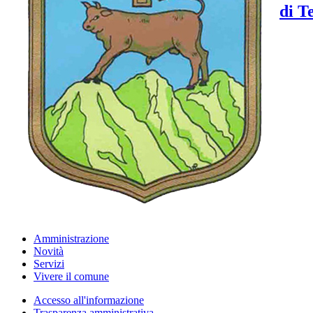
di T
Amministrazione
Novità
Servizi
Vivere il comune
Accesso all'informazione
Trasparenza amministrativa