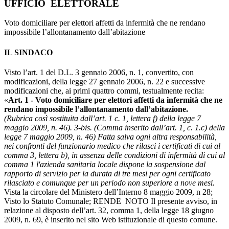
UFFICIO ELETTORALE
Voto domiciliare per elettori affetti da infermità che ne rendano
impossibile l’allontanamento dall’abitazione
IL SINDACO
Visto l’art. 1 del D.L. 3 gennaio 2006, n. 1, convertito, con
modificazioni, della legge 27 gennaio 2006, n. 22 e successive
modificazioni che, ai primi quattro commi, testualmente recita:
«
Art. 1 - Voto domiciliare per elettori affetti da infermità che ne
rendano impossibile l’allontanamento dall’abitazione.
(Rubrica così sostituita dall’art. 1 c. 1, lettera f) della legge 7
maggio 2009, n. 46).
3-bis. (Comma inserito dall’art. 1, c. 1.c) della
legge 7 maggio 2009, n. 46) Fatta salva ogni altra responsabilità,
nei confronti del funzionario medico che rilasci i certificati di cui al
comma 3, lettera b), in assenza delle condizioni di infermità di cui al
comma 1 l'azienda sanitaria locale dispone la sospensione dal
rapporto di servizio per la durata di tre mesi per ogni certificato
rilasciato e comunque per un periodo non superiore a nove mesi.
Vista la circolare del Ministero dell’Interno 8 maggio 2009, n 28;
Visto lo Statuto Comunale; RENDE NOTO Il presente avviso, in
relazione al disposto dell’art. 32, comma 1, della legge 18 giugno
2009, n. 69, è inserito nel sito Web istituzionale di questo comune.