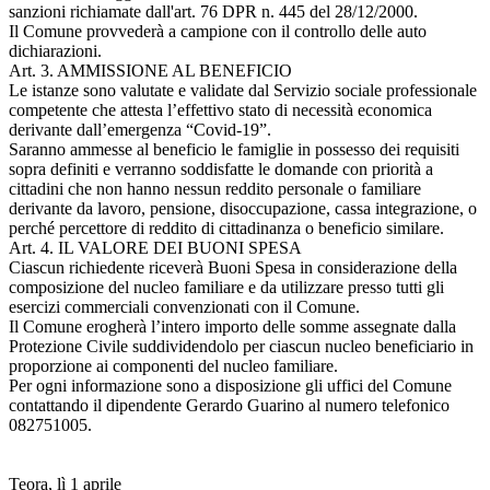
sanzioni richiamate dall'art. 76 DPR n. 445 del 28/12/2000.
Il Comune provvederà a campione con il controllo delle auto
dichiarazioni.
Art. 3. AMMISSIONE AL BENEFICIO
Le istanze sono valutate e validate dal Servizio sociale professionale
competente che attesta l’effettivo stato di necessità economica
derivante dall’emergenza “Covid-19”.
Saranno ammesse al beneficio le famiglie in possesso dei requisiti
sopra definiti e verranno soddisfatte le domande con priorità a
cittadini che non hanno nessun reddito personale o familiare
derivante da lavoro, pensione, disoccupazione, cassa integrazione, o
perché percettore di reddito di cittadinanza o beneficio similare.
Art. 4. IL VALORE DEI BUONI SPESA
Ciascun richiedente riceverà Buoni Spesa in considerazione della
composizione del nucleo familiare e da utilizzare presso tutti gli
esercizi commerciali convenzionati con il Comune.
Il Comune erogherà l’intero importo delle somme assegnate dalla
Protezione Civile suddividendolo per ciascun nucleo beneficiario in
proporzione ai componenti del nucleo familiare.
Per ogni informazione sono a disposizione gli uffici del Comune
contattando il dipendente Gerardo Guarino al numero telefonico
082751005.
Teora, lì 1 aprile