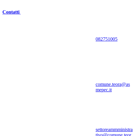
Contatti
082751005
comune.teora@as
mepec.it
settoreammministra
tivo@comune.teor