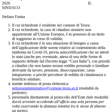
2020 IL
SINDACO
Stefano Farina
Il cui richiedente è residente nel comune di Teora;
Il cui richiedente, in caso di cittadino straniero non
appartenente all’Unione Europea, è in possesso di un titolo
di soggiorno in corso di validità;
Il cui richiedente è in una situazione di bisogno a causa
dell’applicazione delle norme relative al contenimento della
epidemia da Covid-19, previa autocertificazione che ne attesti
lo stato (anche per, eventuale, attesa di una delle forme di
supporto definite dal Decreto-legge “Cura Italia”), con priorità
a cittadini che non hanno nessun reddito personale o familiare
derivante da lavoro, pensione, disoccupazione, cassa
integrazione, o perché percettore di reddito di cittadinanza o
beneficio similare;
tramite indirizzo di posta elettronica:
settoreamministrativo@comune.teora.av.it
(modalità da
preferire)
presentarla direttamente al protocollo dell’Ente
(tale modalità
dovrà avvenire accedendo all’ufficio una sola persona per
volta osservando la distanza minima tra le stesse di almeno
un metro)
.