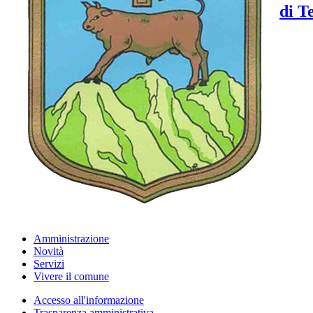
di T
Amministrazione
Novità
Servizi
Vivere il comune
Accesso all'informazione
Trasparenza amministrativa