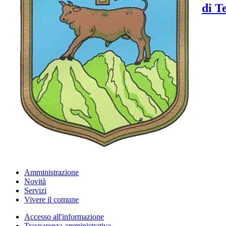
di T
Amministrazione
Novità
Servizi
Vivere il comune
Accesso all'informazione
Trasparenza amministrativa