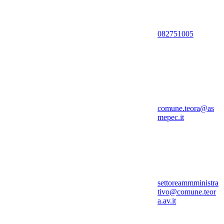
082751005
comune.teora@as
mepec.it
settoreammministra
tivo@comune.teor
a.av.it