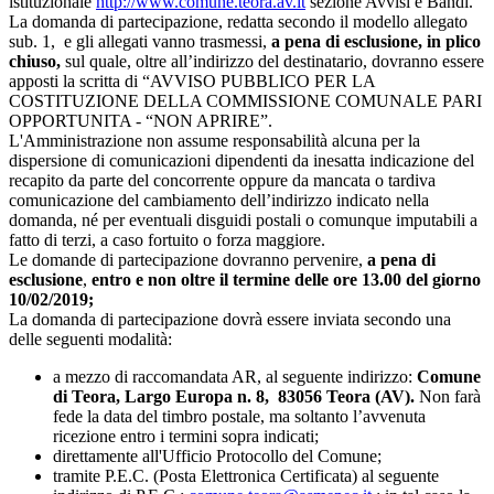
istituzionale
http://www.comune.teora.av.it
sezione Avvisi e Bandi.
La domanda di partecipazione, redatta secondo il modello allegato
sub. 1, e gli allegati vanno trasmessi,
a pena di esclusione, in plico
chiuso,
sul quale, oltre all’indirizzo del destinatario, dovranno essere
apposti la scritta di “AVVISO PUBBLICO PER LA
COSTITUZIONE DELLA COMMISSIONE COMUNALE PARI
OPPORTUNITA - “NON APRIRE”.
L'Amministrazione non assume responsabilità alcuna per la
dispersione di comunicazioni dipendenti da inesatta indicazione del
recapito da parte del concorrente oppure da mancata o tardiva
comunicazione del cambiamento dell’indirizzo indicato nella
domanda, né per eventuali disguidi postali o comunque imputabili a
fatto di terzi, a caso fortuito o forza maggiore.
Le domande di partecipazione dovranno pervenire,
a pena di
esclusione
,
entro e non oltre il termine delle ore 13.00 del giorno
10/02/2019;
La domanda di partecipazione dovrà essere inviata secondo una
delle seguenti modalità:
a mezzo di raccomandata AR, al seguente indirizzo:
Comune
di Teora, Largo Europa n. 8, 83056 Teora (AV).
Non farà
fede la data del timbro postale, ma soltanto l’avvenuta
ricezione entro i termini sopra indicati;
direttamente all'Ufficio Protocollo del Comune;
tramite P.E.C. (Posta Elettronica Certificata) al seguente