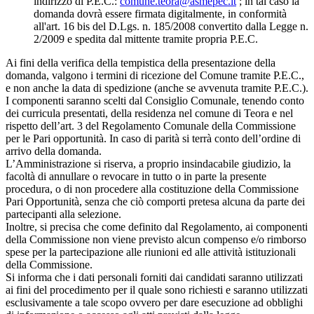
indirizzo di P.E.C.:
comune.teora@asmepec.it
; in tal caso la
domanda dovrà essere firmata digitalmente, in conformità
all'art. 16 bis del D.Lgs. n. 185/2008 convertito dalla Legge n.
2/2009 e spedita dal mittente tramite propria P.E.C.
Ai fini della verifica della tempistica della presentazione della
domanda, valgono i termini di ricezione del Comune tramite P.E.C.,
e non anche la data di spedizione (anche se avvenuta tramite P.E.C.).
I componenti saranno scelti dal Consiglio Comunale, tenendo conto
dei curricula presentati, della residenza nel comune di Teora e nel
rispetto dell’art. 3 del Regolamento Comunale della Commissione
per le Pari opportunità. In caso di parità si terrà conto dell’ordine di
arrivo della domanda.
L’Amministrazione si riserva, a proprio insindacabile giudizio, la
facoltà di annullare o revocare in tutto o in parte la presente
procedura, o di non procedere alla costituzione della Commissione
Pari Opportunità, senza che ciò comporti pretesa alcuna da parte dei
partecipanti alla selezione.
Inoltre, si precisa che come definito dal Regolamento, ai componenti
della Commissione non viene previsto alcun compenso e/o rimborso
spese per la partecipazione alle riunioni ed alle attività istituzionali
della Commissione.
Si informa che i dati personali forniti dai candidati saranno utilizzati
ai fini del procedimento per il quale sono richiesti e saranno utilizzati
esclusivamente a tale scopo ovvero per dare esecuzione ad obblighi