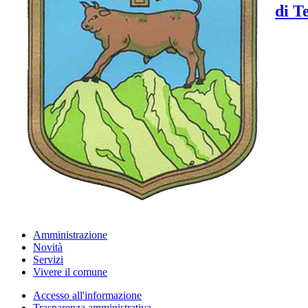
di T
Amministrazione
Novità
Servizi
Vivere il comune
Accesso all'informazione
Trasparenza amministrativa