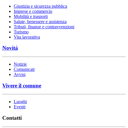
Giustizia e sicurezza pubblica
Imprese e commercio
Mobilità e trasporti
Salute, benessere e assistenza
Tributi, finanze e contravvenzioni
Turismo
Vita lavorativa
Novità
Notizie
Comunicati
Avvisi
Vivere il comune
Luoghi
Eventi
Contatti