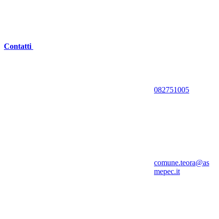
Contatti
082751005
comune.teora@as
mepec.it