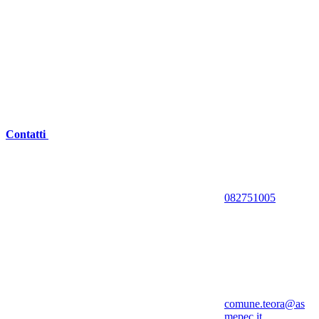
Contatti
082751005
comune.teora@as
mepec.it