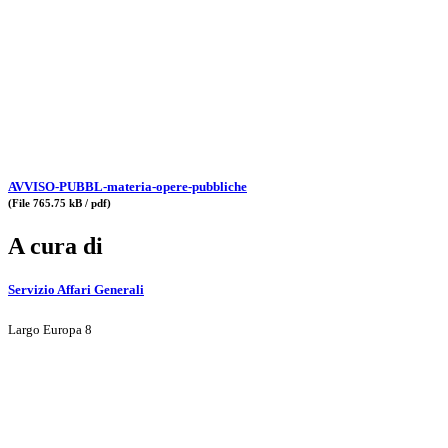
AVVISO-PUBBL-materia-opere-pubbliche
(File 765.75 kB / pdf)
A cura di
Servizio Affari Generali
Largo Europa 8