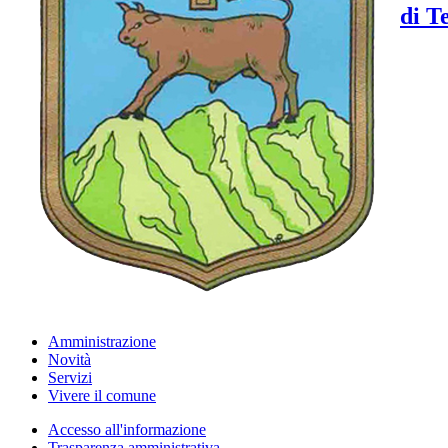
di T
Amministrazione
Novità
Servizi
Vivere il comune
Accesso all'informazione
Trasparenza amministrativa