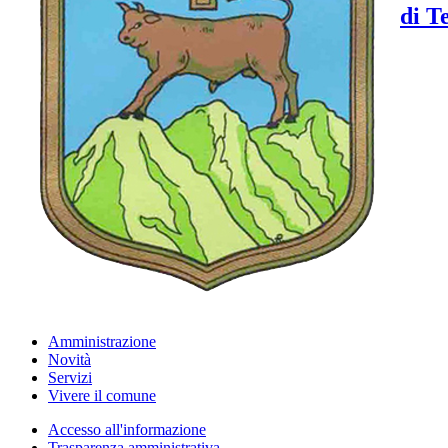
di T
Amministrazione
Novità
Servizi
Vivere il comune
Accesso all'informazione
Trasparenza amministrativa