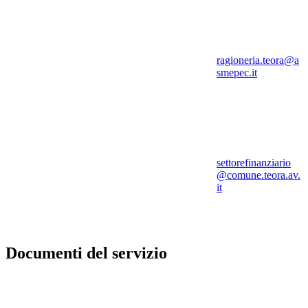
ragioneria.teora@a
smepec.it
settorefinanziario
@comune.teora.av.
it
Documenti del servizio