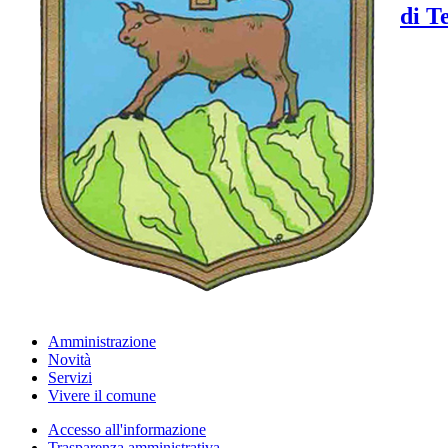
di T
Amministrazione
Novità
Servizi
Vivere il comune
Accesso all'informazione
Trasparenza amministrativa