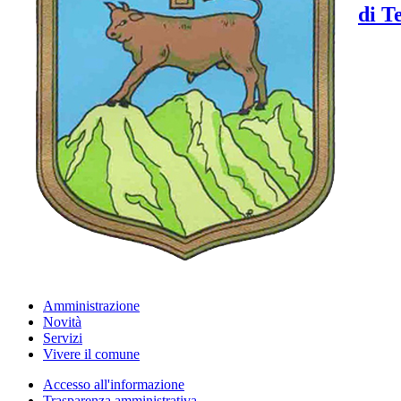
di T
Amministrazione
Novità
Servizi
Vivere il comune
Accesso all'informazione
Trasparenza amministrativa