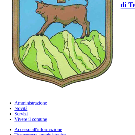
di T
Amministrazione
Novità
Servizi
Vivere il comune
Accesso all'informazione
Trasparenza amministrativa