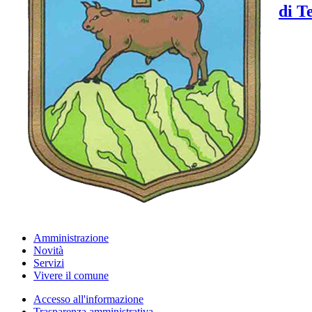
di T
Amministrazione
Novità
Servizi
Vivere il comune
Accesso all'informazione
Trasparenza amministrativa