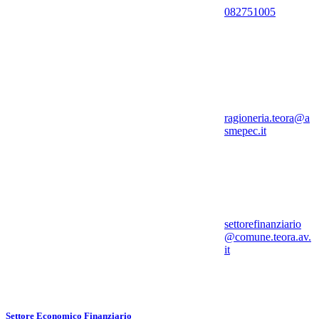
082751005
ragioneria.teora@a
smepec.it
settorefinanziario
@comune.teora.av.
it
Settore Economico Finanziario