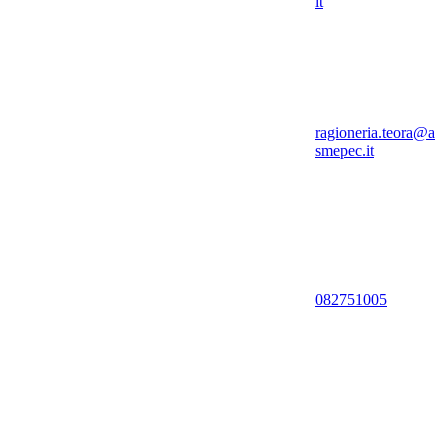
it
ragioneria.teora@a
smepec.it
082751005