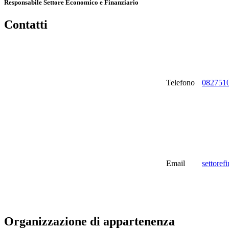
Responsabile Settore Economico e Finanziario
Contatti
Telefono
082751
Email
settoref
Organizzazione di appartenenza