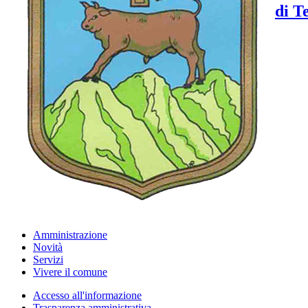
di T
Amministrazione
Novità
Servizi
Vivere il comune
Accesso all'informazione
Trasparenza amministrativa