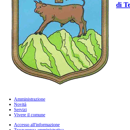
di T
Amministrazione
Novità
Servizi
Vivere il comune
Accesso all'informazione
Trasparenza amministrativa